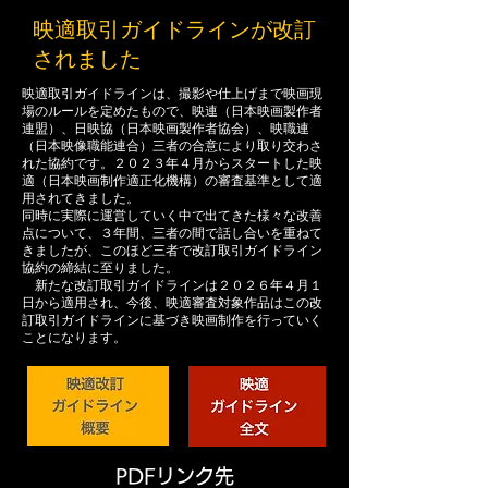
映適取引ガイドラインが改訂
されました
映適取引ガイドラインは、撮影や仕上げまで映画現
場のルールを定めたもので、映連（日本映画製作者
連盟）、日映協（日本映画製作者協会）、映職連
（日本映像職能連合）三者の合意により取り交わさ
れた協約です。２０２３年４月からスタートした映
適（日本映画制作適正化機構）の審査基準として適
用されてきました。
同時に実際に運営していく中で出てきた様々な改善
点について、３年間、三者の間で話し合いを重ねて
きましたが、このほど三者で改訂取引ガイドライン
協約の締結に至りました。
新たな改訂取引ガイドラインは２０２６年４月１
日から適用され、今後、映適審査対象作品はこの改
訂取引ガイドラインに基づき映画制作を行っていく
ことになります。
PDFリンク先