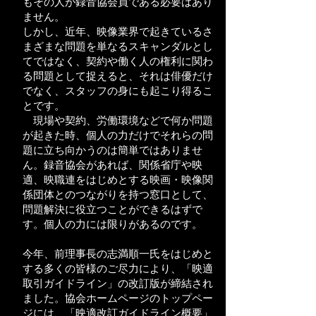
もその人が録音協会員である必要はあり
ません。
しかし、近年、映像業界で起きているさ
まざまな問題を単なるスキャンダルとし
てではなく、契約や働く人の権利に関わ
る問題として捉えると、それは俳優だけ
でなく、スタッフの身にも起こり得るこ
とです。
現場や契約、労働環境などで何か問題
が起きた時、個人の力だけでそれらの問
題に立ち向かうのは簡単ではありませ
ん。録音協会があれば、関係省庁や映
適、映職連をはじめとする映画・映像関
係団体とのつながりを持つ窓口として、
問題解決に役立つことができるはずで
す。個人の力には限りがあるのです。
今年、前理事長の志満順一氏をはじめと
する多くの皆様のご尽力により、「映適
取引ガイドライン」の改訂版が締結され
ました。協会ホームページのトップペー
ジには、「映適改訂ガイドライン概要」