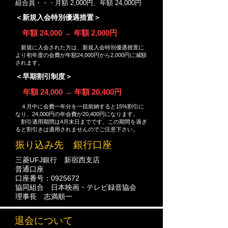
組合員・・・月額 2,000円、年額 24,000円
＜新規入会特別優遇措置＞
年額 24,000 → 年額 2,000円
​
新規に入会された方は、新規入会特別優遇措置に
より初年度の会費が年額24,000円から2,000円に減額
されます。
＜早期割引制度＞
年額 24,000 → 年額 20,400円
４月中に会費一年分を一括前納すると15%割引に
なり、24,000円の年会費が20,400円になります。
割引適用期間は4月末日までです、この期間を過ぎ
ると割引きは適用されませんのでご注意下さい。
振り込み先 銀行口座
三菱UFJ銀行 新宿西支店
普通口座
口座番号：0925672
協同組合 日本映画・テレビ録音協会
理事長 志満順一
退会について