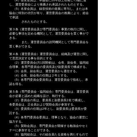
（4）会友会員は、本協会に20年以上在籍し75歳に達
し、運営委員会により推薦され承認されたものとする。
（5）名誉会員は、録音技術の発展に寄与し、または本
協会に特別の功労が有り、運営委員会の推薦により、総会
で承認
されたものとする。
第３条（運営委員会及び専門委員会）事業の執行に関し、
必要な事項を定める機関として、運営委員会を置く事がで
きる。
また、運営委員会の諮問機関として専門委員会を
置く事ができる。
第４条（運営委員会）運営委員会は、組織及び運営に関し
て意思決定する事を目的とする
（2）運営委員会(月1回開催)は、会長、副会長、協同組
合理事、各専門委員会の委員長及び副委員長で構成する。
（3）会長、副会長は、運営委員から選任する。
（4）会長、副会長の任期は２年とする。
（5）各専門委員会委員長は、運営委員会で指名し、承
認を得る。
第５条（専門委員会・協同組合）専門委員会は、運営委員
会が必要と認めた組織を設け、執行する。
（2）委員会の長は、委員長と副委員長2名で構成し、
各委員会は、正会員および賛助会員が参加する。
（3）委員長の任期は2年とし、副委員長は委員長が委
託する。
（4）各専門委員会委員は、理事となり、協会の運営に
協力する。
（5）賛助会員は、専門委員会が開催する勉強会やセミ
ナーに参加することができる。
（6）協同組合は、その組合員たる資格を満たすもので