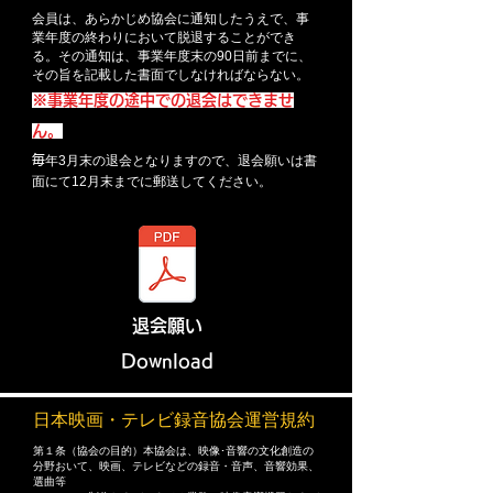
会員は、あらかじめ協会に通知したうえで、事
業年度の終わりにおいて脱退することができ
る。その通知は、事業年度末の90日前までに、
その旨を記載した書面でしなければならない。
※事業年度の途中での退会はできませ
ん。
毎
年3月末の退会となりますので、退会願いは書
面にて12月末までに郵送してください。
​退会願い
​Download
日本映画・テレビ録音協会運営規約
第１条（協会の目的）本協会は、映像･音響の文化創造の
分野おいて、映画、テレビなどの録音・音声、音響効果、
選曲等