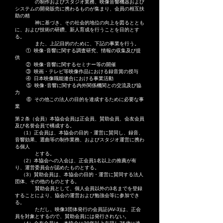
の制作およびスタジオ業務、映像音響機器および
システムの開発販売に携わるものが集まり、会員の相互扶
助の精
神に基づき、その社会的地位の向上を図るととも
に、および技術の研鑽、新人育成を行うことを目的とす
る。
また、上記目的のために、下記の事業を行う。
① 映像･音響に関する調査研究、情報の収集及び提
供
② 映像･音響に関するセミナー等の開催
③ 映画・テレビ等映像作品における録音賞の授与
④ 日本映像職能連合における事業活動
⑤ 映像･音響に関する内外関係機関との交流及び協
力
⑥ その他この法人の目的を達成するために必要な事
業
第２条（会員）本協会会員は正会員、賛助会員、会友会員
及び名誉会員で構成する。
（1）正会員は、本協会の目的・運営に賛同し、録音、
音響効果、選曲等の制作業務、およびスタジオ運営に携わ
る個人
とする。
（2）本協会への入会は、正会員1名以上の推薦が有
り、運営委員会が認めたものとする。
（3）賛助会員は、本協会の目的・運営に賛同する法人
団体、その他のものとする。
賛助会員として、個人会員以外の3名までを登録
することにより、協会の運営および勉強会等に参加でき
る。
ただし、映像3団体発行の会員証(AV-3)は、正会
員を対象とするので、賛助会員には発行されない。