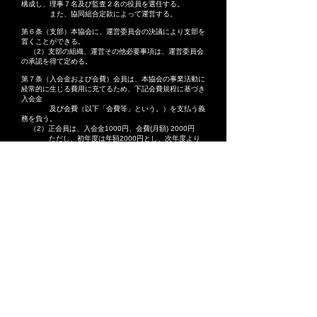
構成し、理事７名及び監査２名の役員を選任する。
また、協同組合定款によって運営する。
第６条（支部）本協会に、運営委員会の決議により支部を
置くことができる。
（2）支部の組織、運営その他必要事項は、運営委員会
の承認を得て定める。
第７条（入会金および会費）会員は、本協会の事業活動に
経常的に生じる費用に充てるため、下記会費規程に基づき
入会金
及び会費（以下「会費等」という。）を支払う義
務を負う。
（2）正会員は、入会金1000円、会費(月額) 2000円
ただし、初年度は年額2000円とし、次年度より
年額24000円（2000円×12か月）とする。
（3）賛助会員は一口1000円とし、三口以上の会費/月
額を納入する。
（4）会友会員及び名誉会員の会費は徴収しない。ただ
し、会費制の会合の場合には、実費を支払うものとする。
（5）前項申請書には、長期療養の必要を証明する医師
の診断書を添付する。
（6）協同組合に加入する者は出資金 10,000円を納入
する
（7）会費1年分24000円を４月中に一括納入する場
合、15％割引の優遇処置を適用する。
第８条（会費の免除）病気や事故等の止むを得ない事由に
より長期療養を必要とし、そのため会費の納付が困難な会
員は、
本会員の2名の証人により、「会費納付一時免除
の申請書」を提出する事ができる。
（2）１項の申請書の提出が有った場合は、運営委員会